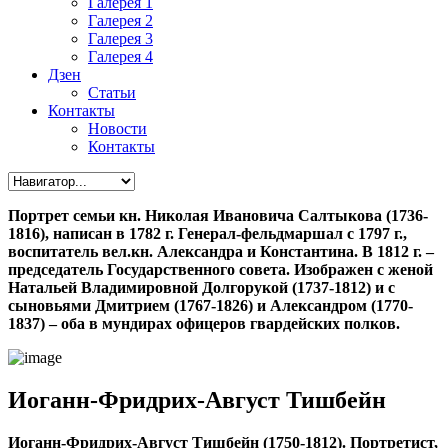
Галерея 1
Галерея 2
Галерея 3
Галерея 4
Дзен
Статьи
Контакты
Новости
Контакты
Портрет семьи кн. Николая Ивановича Салтыкова (1736-
1816), написан в 1782 г. Генерал-фельдмаршал с 1797 г.,
воспитатель вел.кн. Александра и Константина. В 1812 г. –
председатель Государственного совета. Изображен с женой
Натальей Владимировной Долгорукой (1737-1812) и с
сыновьями Дмитрием (1767-1826) и Александром (1770-
1837) – оба в мундирах офицеров гвардейских полков.
Иоганн-Фридрих-Август Тишбейн
Иоганн-Фридрих-Август Тишбейн (1750-1812). Портретист,