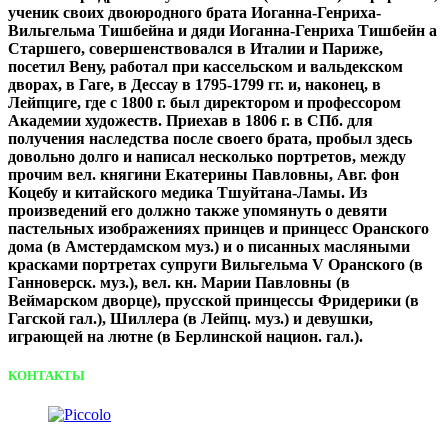
ученик своих двоюродного брата Иоганна-Генриха-
Вильгельма Тишбейна и дяди Иоганна-Генриха Тишбейн а
Старшего, совершенствовался в Италии и Париже,
посетил Вену, работал при кассельском и вальдекском
дворах, в Гаге, в Дессау в 1795-1799 гг. и, наконец, в
Лейпциге, где с 1800 г. был директором и профессором
Академии художеств. Приехав в 1806 г. в СПб. для
получения наследства после своего брата, пробыл здесь
довольно долго и написал несколько портретов, между
прочим вел. княгини Екатерины Павловны, Авг. фон
Коцебу и китайского медика Тшуйтана-Ламы. Из
произведений его должно также упомянуть о девяти
пастельных изображениях принцев и принцесс Оранского
дома (в Амстердамском муз.) и о писанных масляными
красками портретах супруги Вильгельма V Оранского (в
Ганноверск. муз.), вел. кн. Марии Павловны (в
Веймарском дворце), прусской принцессы Фридерики (в
Гагской гал.), Шиллера (в Лейпц. муз.) и девушки,
играющей на лютне (в Берлинской национ. гал.).
КОНТАКТЫ