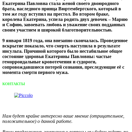
Екатерина Павловна стала женой своего двоюродного
брата, наследного принца Вюртембергского, который в
том же году вступил на престол. Во втором браке,
королева Екатерина, успела родить двух девочек – Марию
и Софию, завоевать любовь и уважение своих подданных
своим участием и широкой благотворительностью.
9 января 1819 года, она внезапно скончалась. Проведенное
вскрытие показало, что смерть наступила в результате
инсульта. Причиной которого было нестабильное общее
состояние здоровья Екатерины Павловны: частые
геморроидальные кровотечения и судороги,
сопровождавшиеся потерей сознания, преследующие её с
момента смерти первого мужа.
КОНТАКТЫ
Нам будет крайне интересно ваше мнение (отрицательное,
положительное) о данной работе.
Ваши предложения, замечания и вопросы мы будем ждать по