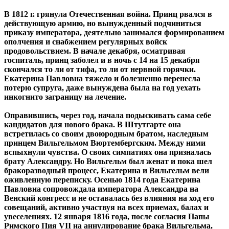
В 1812 г. грянула Отечественная война. Принц рвался в
действующую армию, но вынужденный подчиниться
приказу императора, деятельно занимался формированием
ополчения и снабжением регулярных войск
продовольствием. В начале декабря, осматривая
госпиталь, принц заболел и в ночь с 14 на 15 декабря
скончался то ли от тифа, то ли от нервной горячки.
Екатерина Павловна тяжело и болезненно перенесла
потерю супруга, даже вынуждена была на год уехать
инкогнито заграницу на лечение.
Оправившись, через год, начала подыскивать сама себе
кандидатов для нового брака. В Штутгарте она
встретилась со своим двоюродным братом, наследным
принцем Вильгельмом Вюртембергским. Между ними
вспыхнули чувства. О своих симпатиях она призналась
брату Александру. Но Вильгельм был женат и пока шел
бракоразводный процесс, Екатерина и Вильгельм вели
оживленную переписку. Осенью 1814 года Екатерина
Павловна сопровождала императора Александра на
Венский конгресс и не оставалась без влияния на ход его
совещаний, активно участвуя на всех приемах, балах и
увеселениях. 12 января 1816 года, после согласия Папы
Римского Пия VII на аннулирование брака Вильгельма,