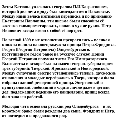
Затем Катюша увлеклась генералом П.И.Багратионом,
который два лета кряду был комендантом в Павловске.
Между ними велась интимная переписка и по признанию
Екатерины Павловны, эти письма были способны её
«жестко скомпрометировать, попав в чужие руки». Петр
Иванович всегда возил с собой её портрет.
Но весной 1809 г. их отношения прекратились – великая
княжна вышла наконец замуж за принца Петра-Фридриха-
Георга (Георгия Петровича) Ольденбургского,
поступившего годом ранее на русскую службу. Принц
Георгий Петрович получил титул Его Императорского
Высочества и вскоре был назначен генерал-губернатором
трёх губерний: Тверской, Ярославской и Новгородской.
Между супругами быстро установились теплые, дружеские
отношения и молодые перебрались в Тверь, которая была
избрана главной резиденцией принца. Энергичный и
пунктуальный, любивший входить лично даже в детали
дел, подлежащих ведению его канцелярий, принц всегда
был завален работой.
Молодая чета основала русский род Ольденбургов – в их
коротком браке были рождены два сына, Фридрих и Петр,
от последнего и продолжился род.