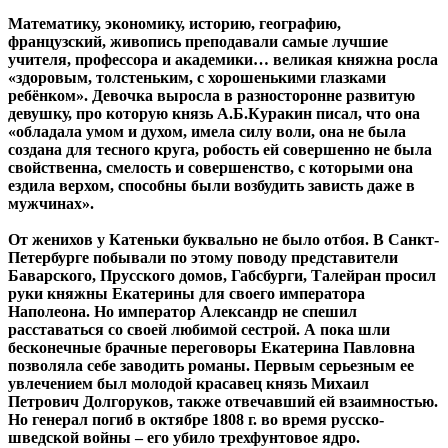
Математику, экономику, историю, географию,
французский, живопись преподавали самые лучшие
учителя, профессора и академики… великая княжна росла
«здоровым, толстеньким, с хорошенькими глазками
ребёнком». Девочка выросла в разносторонне развитую
девушку, про которую князь А.Б.Куракин писал, что она
«обладала умом и духом, имела силу воли, она не была
создана для тесного круга, робость ей совершенно не была
свойственна, смелость и совершенство, с которыми она
ездила верхом, способны были возбудить зависть даже в
мужчинах».
От женихов у Катеньки буквально не было отбоя. В Санкт-
Петербурге побывали по этому поводу представители
Баварского, Прусского домов, Габсбурги, Талейран просил
руки княжны Екатерины для своего императора
Наполеона. Но император Александр не спешил
расставаться со своей любимой сестрой. А пока шли
бесконечные брачные переговоры Екатерина Павловна
позволяла себе заводить романы. Первым серьезным ее
увлечением был молодой красавец князь Михаил
Петрович Долгоруков, также отвечавший ей взаимностью.
Но генерал погиб в октябре 1808 г. во время русско-
шведской войны – его убило трехфунтовое ядро.