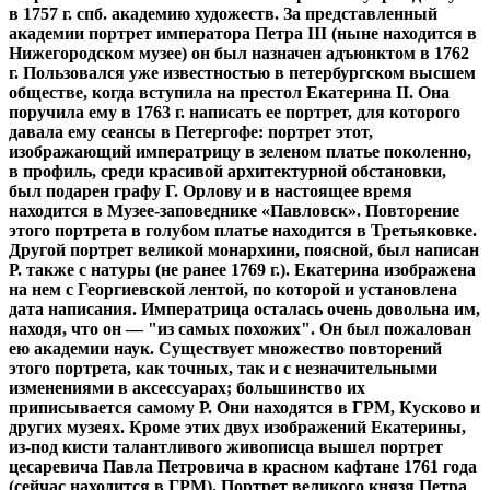
в 1757 г. спб. академию художеств. За представленный
академии портрет императора Петра III (ныне находится в
Нижегородском музее) он был назначен адъюнктом в 1762
г. Пользовался уже известностью в петербургском высшем
обществе, когда вступила на престол Екатерина II. Она
поручила ему в 1763 г. написать ее портрет, для которого
давала ему сеансы в Петергофе: портрет этот,
изображающий императрицу в зеленом платье поколенно,
в профиль, среди красивой архитектурной обстановки,
был подарен графу Г. Орлову и в настоящее время
находится в Музее-заповеднике «Павловск». Повторение
этого портрета в голубом платье находится в Третьяковке.
Другой портрет великой монархини, поясной, был написан
Р. также с натуры (не ранее 1769 г.). Екатерина изображена
на нем с Георгиевской лентой, по которой и установлена
дата написания. Императрица осталась очень довольна им,
находя, что он — "из самых похожих". Он был пожалован
ею академии наук. Существует множество повторений
этого портрета, как точных, так и с незначительными
изменениями в аксессуарах; большинство их
приписывается самому Р. Они находятся в ГРМ, Кусково и
других музеях. Кроме этих двух изображений Екатерины,
из-под кисти талантливого живописца вышел портрет
цесаревича Павла Петровича в красном кафтане 1761 года
(сейчас находится в ГРМ). Портрет великого князя Петра