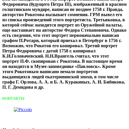
Федоровича (будущего Петра III), изображенный в красном
голштинском мундире, написан не позднее 1758 г. Правда,
авторство Рокотова вызывает сомнения. ГРМ вывел его
из списка произведений этого портретиста. Третьяковка, в
которой сейчас находится портрет из Оружейной палаты,
еще настаивает на авторстве Федора Степановича. Однако
есть сведения, что этот портрет первоначально написан
графом П.Ротари, который приехал в Петербург в 1756 г.
Возможно, что Рокотов его копировал. Третий портрет
Петра Федоровича с датой 1758 г. копировал
К.И.Головачевский. Н.Н.Врангель считал, что этот
портрет П.Ф. скопирован с Рокотова. В настоящее время
он находится в Музее-заповеднике «Павловск». Кроме
этого Рокотовым написано немало портретов
выдающихся людей екатерининской эпохи, в том числе
графа Г. Орлова, А. А. и Б. А. Куракиных, А. И. Бибикова,
П. Г. Демидова и др.
КОНТАКТЫ