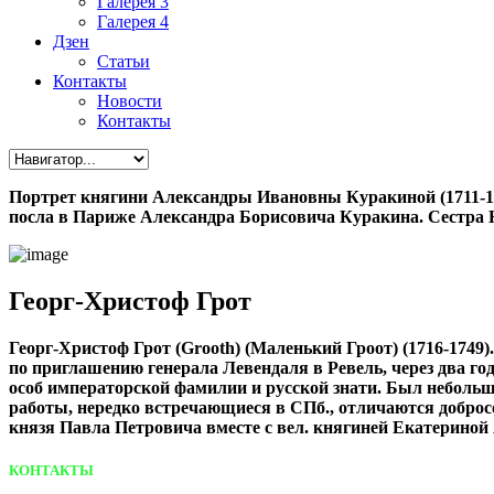
Галерея 3
Галерея 4
Дзен
Статьи
Контакты
Новости
Контакты
Портрет княгини Александры Ивановны Куракиной (1711-1786
посла в Париже Александра Борисовича Куракина. Сестра Н
Георг-Христоф Грот
Георг-Христоф Грот (Grooth) (Маленький Гроот) (1716-1749
по приглашению генерала Левендаля в Ревель, через два го
особ императорской фамилии и русской знати. Был небольшог
работы, нередко встречающиеся в СПб., отличаются добро
князя Павла Петровича вместе с вел. княгиней Екатериной
КОНТАКТЫ