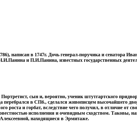
), написан в 1747г. Дочь генерал-поручика и сенатора Иван
.И.Панина и П.И.Панина, известных государственных деятел
). Портретист, сын и, вероятно, ученик штутгартского придв
да перебрался в СПб., сделался живописцем высочайшего двор
о роста и горбат, вследствие чего получил, в отличие от св
совестностью исполнения и очевидным сходством. Таковы, н
 Алексеевной, находящиеся в Эрмитаже.