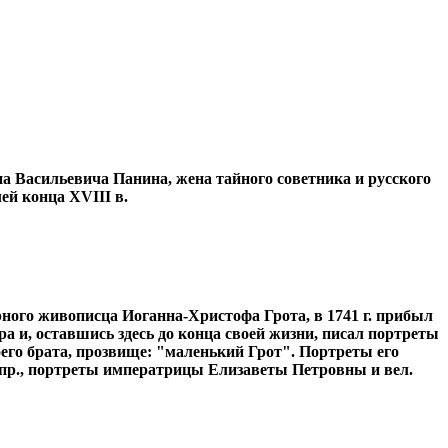
а Васильевича Панина, жена тайного советника и русского
ей конца XVIII в.
орного живописца Иоганна-Христофа Грота, в 1741 г. прибыл
а и, оставшись здесь до конца своей жизни, писал портреты
оего брата, прозвище: "маленький Грот". Портреты его
апр., портреты императрицы Елизаветы Петровны и вел.