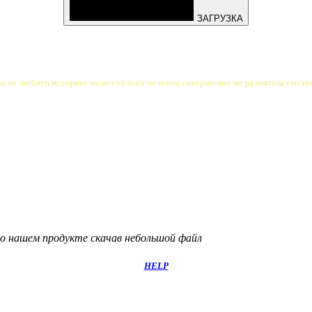
ЗАГРУЗКА
но не любить историю может только человек совершенно не развитый умств
 о нашем продукте скачав небольшой файл
HELP