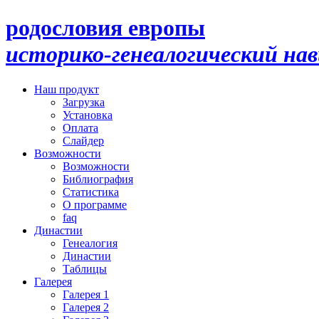
родословия европы
историко-генеалогический на
Наш продукт
Загрузка
Установка
Оплата
Слайдер
Возможности
Возможности
Библиография
Статистика
О программе
faq
Династии
Генеалогия
Династии
Таблицы
Галерея
Галерея 1
Галерея 2