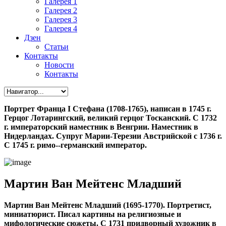
Галерея 1
Галерея 2
Галерея 3
Галерея 4
Дзен
Статьи
Контакты
Новости
Контакты
Портрет Франца I Стефана (1708-1765), написан в 1745 г.
Герцог Лотарингский, великий герцог Тосканский. С 1732
г. императорский наместник в Венгрии. Наместник в
Нидерландах. Супруг Марии-Терезии Австрийской с 1736 г.
С 1745 г. римо--германский император.
Мартин Ван Мейтенс Младший
Мартин Ван Мейтенс Младший (1695-1770). Портретист,
миниатюрист. Писал картины на религиозные и
мифологические сюжеты. С 1731 придворный художник в