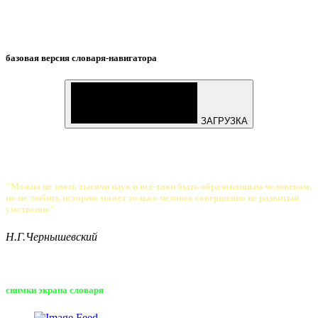
базовая версия словаря-навигатора
ЗАГРУЗКА
"Можно не знать тысячи наук и всё-таки быть образованным человеком,
но не любить историю может только человек совершенно не развитый
умственно"
Н.Г.Чернышевский
снимки экрана словаря