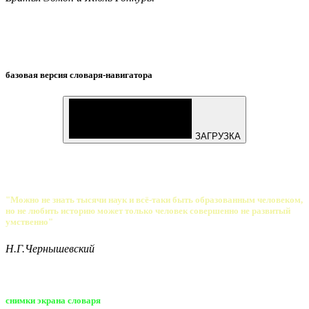
базовая версия словаря-навигатора
ЗАГРУЗКА
"Можно не знать тысячи наук и всё-таки быть образованным человеком,
но не любить историю может только человек совершенно не развитый
умственно"
Н.Г.Чернышевский
снимки экрана словаря